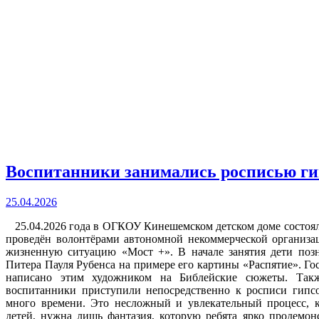
Воспитанники занимались росписью ги
25.04.2026
25.04.2026 года в ОГКОУ Кинешемском детском доме состоялс
проведён волонтёрами автономной некоммерческой организ
жизненную ситуацию «Мост +». В начале занятия дети поз
Питера Пауля Рубенса на примере его картины «Распятие». Гос
написано этим художником на Библейские сюжеты. Так
воспитанники приступили непосредственно к росписи гипс
много времени. Это несложный и увлекательный процесс, 
детей, нужна лишь фантазия, которую ребята ярко продемон