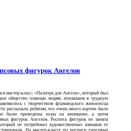
псовых фигурок Ангелов
я мастер-класс: «Палитра для Ангела», который был
ации общество помощи людям, попавшим в трудную
накомились с творчеством фламандского живописца
ти рассказали ребятам, что очень много картин было
же были проведены игры на внимание, а затем
овых фигурок Ангелов. Роспись фигурок не заняла
который не потребовал художественных навыков от
стрировали. На мастер-классе по росписи гипсовых