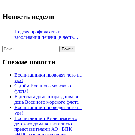
Новость недели
Неделя профилактики
заболеваний печени (в честь
Международного дня борьбы с
Найти:
гепатитом 28 июля)
Свежие новости
Воспитанники проводят лето на
ура!
С днём Военного морского
флота!
В детском доме отпраздновали
день Военного морского флота
Воспитанники проводят лето на
ура!
Воспитанники Кинешемского
детского дома встретились с
представителями АО «ВПК
«НПО машиностроения»