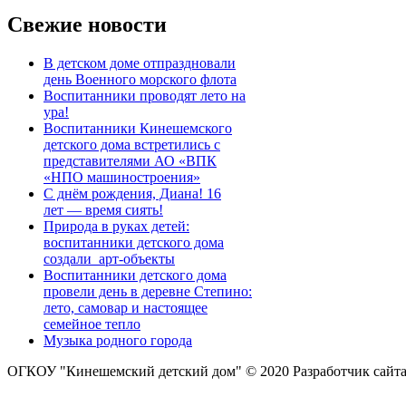
Свежие новости
В детском доме отпраздновали
день Военного морского флота
Воспитанники проводят лето на
ура!
Воспитанники Кинешемского
детского дома встретились с
представителями АО «ВПК
«НПО машиностроения»
С днём рождения, Диана! 16
лет — время сиять!
Природа в руках детей:
воспитанники детского дома
создали арт-объекты
Воспитанники детского дома
провели день в деревне Степино:
лето, самовар и настоящее
семейное тепло
Музыка родного города
ОГКОУ "Кинешемский детский дом" © 2020
Разработчик сайт