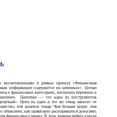
и.
воспитанниками в рамках проекта «Финансовая
акая информация содержится на ценниках». Целью
ния о финансовых категориях, воспитать бережное и
 мышление. Ценники — это один из инструментов
дешёвый». Цена на один и тот же товар зависит от
ачество, тем дешевле товар. Чем больше затрат ,тем
 объяснено, как правильно распоряжаться деньгами;
ия финансового рынка. В ходе занятия ребята узнали