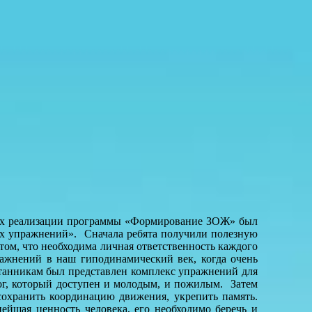
ах реализации программы «Формирование ЗОЖ» был
их упражнений». Сначала ребята получили полезную
том, что необходима личная ответственность каждого
пражнений в наш гиподинамический век, когда очень
танникам был представлен комплекс упражнений для
ног, который доступен и молодым, и пожилым. Затем
сохранить координацию движения, укрепить память.
ейшая ценность человека, его необходимо беречь и