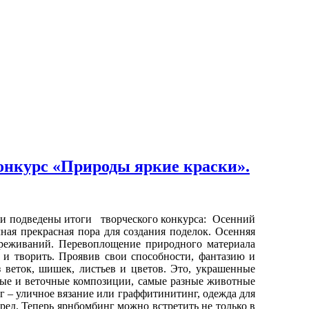
конкурс «Природы яркие краски».
 подведены итоги творческого конкурса: Осенний
ная прекрасная пора для создания поделок. Осенняя
ереживаний. Перевоплощение природного материала
я и творить. Проявив свои способности, фантазию и
 веток, шишек, листьев и цветов. Это, украшенные
ные и веточные композиции, самые разные животные
г – уличное вязание или граффитинитинг, одежда для
ред. Теперь ярнбомбинг можно встретить не только в