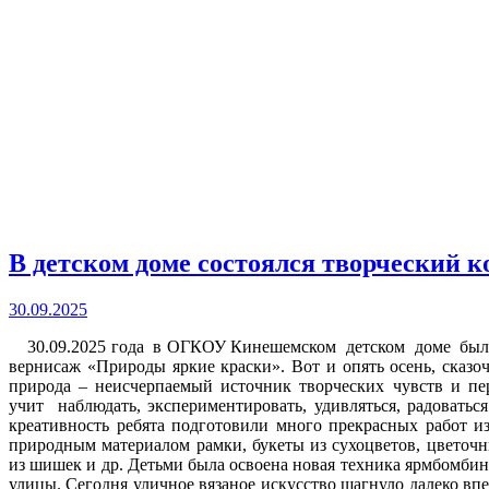
В детском доме состоялся творческий 
30.09.2025
30.09.2025 года в ОГКОУ Кинешемском детском доме были
вернисаж «Природы яркие краски». Вот и опять осень, сказоч
природа – неисчерпаемый источник творческих чувств и п
учит наблюдать, экспериментировать, удивляться, радоватьс
креативность ребята подготовили много прекрасных работ из
природным материалом рамки, букеты из сухоцветов, цветоч
из шишек и др. Детьми была освоена новая техника ярмбомбин
улицы. Сегодня уличное вязаное искусство шагнуло далеко впе