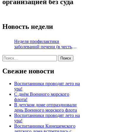
организацией без суда
Новость недели
Неделя профилактики
заболеваний печени (в честь
Международного дня борьбы с
Найти:
гепатитом 28 июля)
Свежие новости
Воспитанники проводят лето на
ура!
С днём Военного морского
флота!
В детском доме отпраздновали
день Военного морского флота
Воспитанники проводят лето на
ура!
Воспитанники Кинешемского
детского дома встретились с