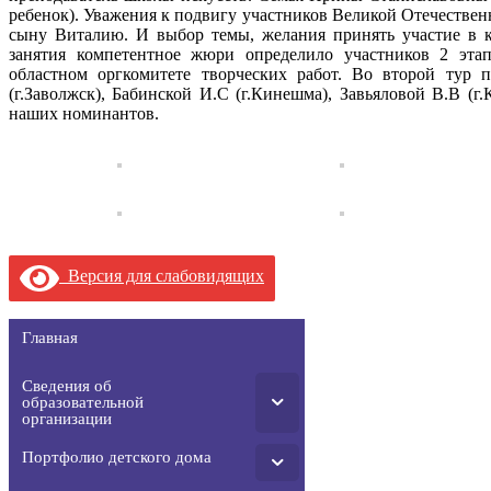
ребенок). Уважения к подвигу участников Великой Отечествен
сыну Виталию. И выбор темы, желания принять участие в к
занятия компетентное жюри определило участников 2 этап
областном оргкомитете творческих работ. Во второй тур
(г.Заволжск), Бабинской И.С (г.Кинешма), Завьяловой В.В (г
наших номинантов.
Версия для слабовидящих
Главная
Сведения об
образовательной
организации
Портфолио детского дома