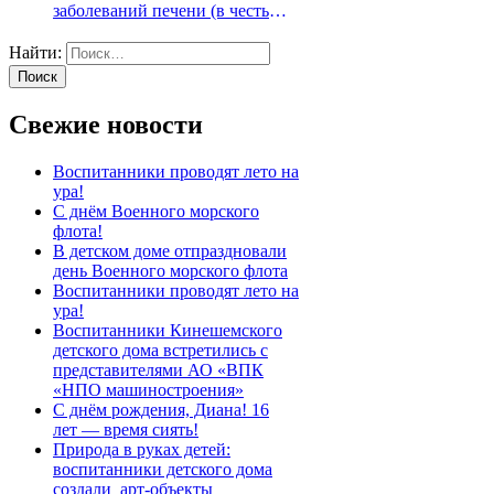
заболеваний печени (в честь
Международного дня борьбы с
гепатитом 28 июля)
Найти:
Свежие новости
Воспитанники проводят лето на
ура!
С днём Военного морского
флота!
В детском доме отпраздновали
день Военного морского флота
Воспитанники проводят лето на
ура!
Воспитанники Кинешемского
детского дома встретились с
представителями АО «ВПК
«НПО машиностроения»
С днём рождения, Диана! 16
лет — время сиять!
Природа в руках детей:
воспитанники детского дома
создали арт-объекты