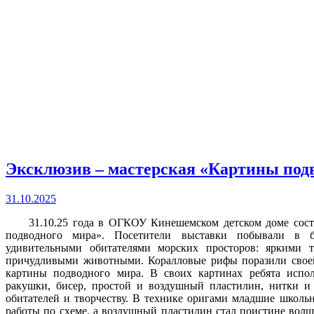
Эксклюзив – мастерская «Картины подв
31.10.2025
31.10.25 года в ОГКОУ Кинешемском детском доме состоя
подводного мира». Посетители выставки побывали в бе
удивительными обитателями морских просторов: яркими 
причудливыми животными. Коралловые рифы поразили своей
картины подводного мира. В своих картинах ребята исполь
ракушки, бисер, простой и воздушный пластилин, нитки и
обитателей и творчеству. В технике оригами младшие школь
работы по схеме, а воздушный пластилин стал поистине волш