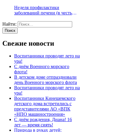
Неделя профилактики
заболеваний печени (в честь
Международного дня борьбы с
гепатитом 28 июля)
Найти:
Свежие новости
Воспитанники проводят лето на
ура!
С днём Военного морского
флота!
В детском доме отпраздновали
день Военного морского флота
Воспитанники проводят лето на
ура!
Воспитанники Кинешемского
детского дома встретились с
представителями АО «ВПК
«НПО машиностроения»
С днём рождения, Диана! 16
лет — время сиять!
Природа в руках детей: