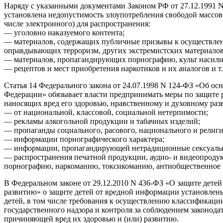
Наряду с указанными документами Законом РФ от 27.12.1991 
установлена недопустимость злоупотребления свободой массо
числе электронного) для распространения:
— уголовно наказуемого контента;
— материалов, содержащих публичные призывы к осуществлен
оправдывающих терроризм, других экстремистских материалов
— материалов, пропагандирующих порнографию, культ насили
— рецептов и мест приобретения наркотиков и их аналогов и т.
Статья 14 Федерального закона от 24.07.1998 N 124-ФЗ «Об ос
Федерации» обязывает власти предпринимать меры по защите 
наносящих вред его здоровью, нравственному и духовному разв
— от национальной, классовой, социальной нетерпимости;
— рекламы алкогольной продукции и табачных изделий;
— пропаганды социального, расового, национального и религи
— информации порнографического характера;
— информации, пропагандирующей нетрадиционные сексуаль
— распространения печатной продукции, аудио- и видеопроду
порнографию, наркоманию, токсикоманию, антиобщественное 
В Федеральном законе от 29.12.2010 N 436-ФЗ «О защите дете
развитию» о защите детей от вредной информации установлен
детей, в том числе требования к осуществлению классификац
государственного надзора и контроля за соблюдением законода
причиняющей вред их здоровью и (или) развитию.