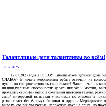
Талантливые дети талантливы во всём!
12.07.2025
12.07.2025 года в ОГКОУ Кинешемском детском доме была
СЛАБО?» В начале мероприятия ребята отвечали на вопросы
нужно ли совершенствовать свой талант? Далее начались ко
индивидуальные способности: делать шпагат и мостик, выг
проявлять свою фантазию в сочетании цветовой гаммы, разук
самой интересной вызывали участников по очереди и показ
развешивает бельё, жмут ботинки и другие. Мероприятие 
выводу, что все мы разные, непохожие друг на друга, но по-