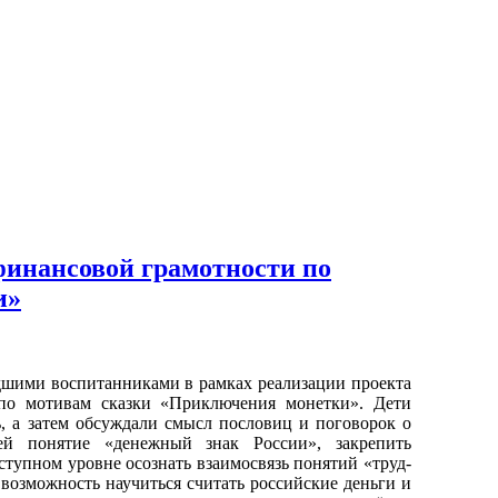
финансовой грамотности по
и»
шими воспитанниками в рамках реализации проекта
 по мотивам сказки «Приключения монетки». Дети
, а затем обсуждали смысл пословиц и поговорок о
ей понятие «денежный знак России», закрепить
ступном уровне осознать взаимосвязь понятий «труд-
возможность научиться считать российские деньги и