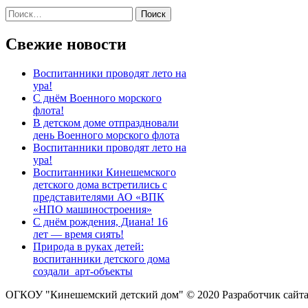
Найти:
гепатитом 28 июля)
Свежие новости
Воспитанники проводят лето на
ура!
С днём Военного морского
флота!
В детском доме отпраздновали
день Военного морского флота
Воспитанники проводят лето на
ура!
Воспитанники Кинешемского
детского дома встретились с
представителями АО «ВПК
«НПО машиностроения»
С днём рождения, Диана! 16
лет — время сиять!
Природа в руках детей:
воспитанники детского дома
создали арт-объекты
ОГКОУ "Кинешемский детский дом" © 2020
Разработчик сайт