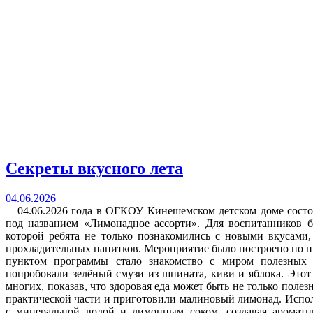
Секреты вкусного лета
04.06.2026
04.06.2026 года в ОГКОУ Кинешемском детском доме состо
под названием «Лимонадное ассорти». Для воспитанников б
которой ребята не только познакомились с новыми вкусами
прохладительных напитков. Мероприятие было построено по п
пунктом программы стало знакомство с миром полезных 
попробовали зелёный смузи из шпината, киви и яблока. Это
многих, показав, что здоровая еда может быть не только поле
практической части и приготовили малиновый лимонад. Испол
с минеральной водой и лимонным соком, создавая аромат