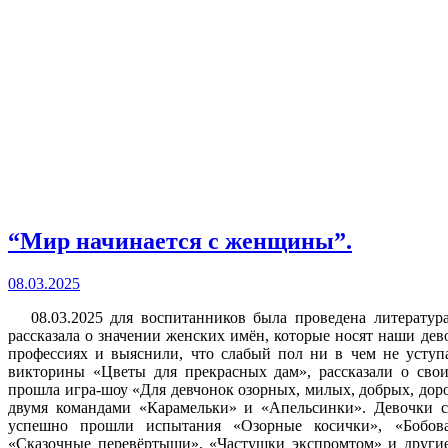
“Мир начинается с женщины”.
08.03.2025
08.03.2025 для воспитанников была проведена литература
рассказала о значении женских имён, которые носят наши дев
профессиях и выяснили, что слабый пол ни в чем не уступ
викторины «Цветы для прекрасных дам», рассказали о сво
прошла игра-шоу «Для девчонок озорных, милых, добрых, дор
двумя командами «Карамельки» и «Апельсинки». Девочки с
успешно прошли испытания «Озорные косички», «Бобова
«Сказочные перевёртыши», «Частушки экспромтом» и другие.