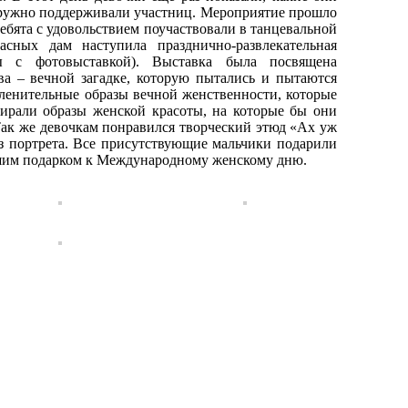
дружно поддерживали участниц. Мероприятие прошло
ребята с удовольствием поучаствовали в танцевальной
сных дам наступила празднично-развлекательная
ы с фотовыставкой). Выставка была посвящена
ва – вечной загадке, которую пытались и пытаются
 пленительные образы вечной женственности, которые
ирали образы женской красоты, на которые бы они
Так же девочкам понравился творческий этюд «Ах уж
из портрета. Все присутствующие мальчики подарили
чшим подарком к Международному женскому дню.