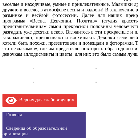
весёлые и находчивые, умные и привлекательные. Мальчики 
дружно и весело, в атмосфере весны и радости! В заключение 
разминке и весёлой фотосессии. Далее для наших прекра
программа «Весна. Девчонки. Позитив» (студия красот
представительницам самой прекрасной половины человечест
разгадать уже десятки веков. Вглядитесь в эти прекрасные и
завораживают, притягивают и восхищают. Девочки сами выб
хотели быть похожи, презентовали и помещали в фоторамки. 
эта незнакомка», где им предстояло повторить образ одного 
девочкам аплодисменты и цветы, для них это было самым лу
Версия для слабовидящих
Главная
Сведения об образовательной
организации