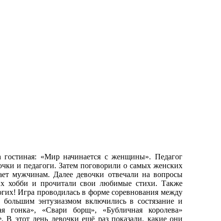
 гостиная: «Мир начинается с женщины». Педагог
очки и педагоги. Затем поговорили о самых женских
ает мужчинам. Далее девочки отвечали на вопросы
их хобби и прочитали свои любимые стихи. Также
огих! Игра проводилась в форме соревнования между
 большим энтузиазмом включились в состязание и
я гонка», «Свари борщ», «Бубличная королева»
 В этот день девочки ещё раз показали, какие они