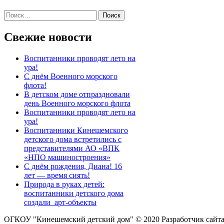
Международного дня борьбы с
Найти:
гепатитом 28 июля)
Свежие новости
Воспитанники проводят лето на
ура!
С днём Военного морского
флота!
В детском доме отпраздновали
день Военного морского флота
Воспитанники проводят лето на
ура!
Воспитанники Кинешемского
детского дома встретились с
представителями АО «ВПК
«НПО машиностроения»
С днём рождения, Диана! 16
лет — время сиять!
Природа в руках детей:
воспитанники детского дома
создали арт-объекты
ОГКОУ "Кинешемский детский дом" © 2020
Разработчик сайт