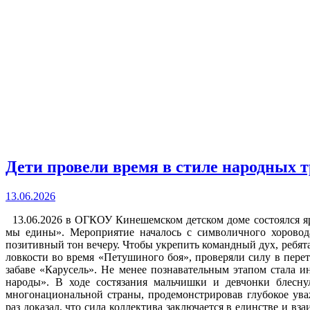
Дети провели время в стиле народных 
13.06.2026
13.06.2026 в ОГКОУ Кинешемском детском доме состоялся я
мы едины». Мероприятие началось с символичного хоровод
позитивный тон вечеру. Чтобы укрепить командный дух, ребята
ловкости во время «Петушиного боя», проверяли силу в перет
забаве «Карусель». Не менее познавательным этапом стала и
народы». В ходе состязания мальчишки и девчонки блесн
многонациональной страны, продемонстрировав глубокое уваж
раз доказал, что сила коллектива заключается в единстве и в