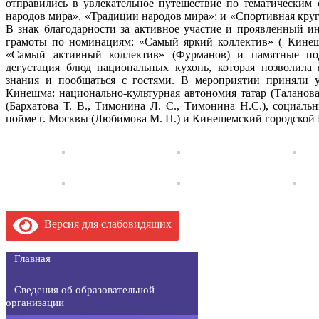
отправились в увлекательное путешествие по тематическим
народов мира», «Традиции народов мира»: и «Спортивная круг
В знак благодарности за активное участие и проявленный 
грамоты по номинациям: «Самый яркий коллектив» ( Кинеш
«Самый активный коллектив» (Фурманов) и памятные под
дегустация блюд национальных кухонь, которая позволила
знания и пообщаться с гостями. В мероприятии приняли у
Кинешма: национально-культурная автономия татар (Таланова
(Бархатова Т. В., Тимонина Л. С., Тимонина Н.С.), социа
пойме г. Москвы (Любимова М. П.) и Кинешемский городской 
Версия для слабовидящих
Главная
Сведения об образовательной
организации