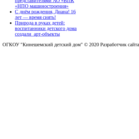
представителями АО «ВПК
«НПО машиностроения»
С днём рождения, Диана! 16
лет — время сиять!
Природа в руках детей:
воспитанники детского дома
создали арт-объекты
ОГКОУ "Кинешемский детский дом" © 2020
Разработчик сайт