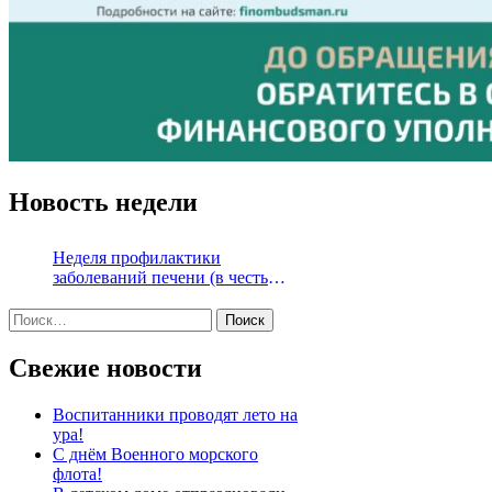
Новость недели
Неделя профилактики
заболеваний печени (в честь
Международного дня борьбы с
Найти:
гепатитом 28 июля)
Свежие новости
Воспитанники проводят лето на
ура!
С днём Военного морского
флота!