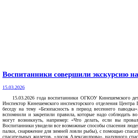
Воспитанники совершили экскурсию на
15.03.2026
15.03.2026 года воспитанники ОГКОУ Кинешемского детск
Инспектор Кинешемского инспекторского отделения Центра
беседу на тему «Безопасность в период весеннего паводка
вспомнили и закрепили правила, которые надо соблюдать во
могут возникнуть, например: «Что делать, если вы пров
Воспитанники увидели все возможные способы спасения люде
палки, снаряжение для зимней ловли рыбы), с помощью спасат
спасательных жилетов, «досок Александрова», надувного спа