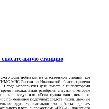
 спасательную станцию
ого дома побывали на спасательной станции, где
 ГИМС МЧС России по Ивановской области провели
». В ходе мероприятия дети вместе с инспекторами
 время паводка. Были разобраны ситуации, которые
алились в воду» или «Если нужна ваша помощь».
й: с применением подручных средств (лыжи, лыжные
ельного круга, «спасательного конца Александрова»,
сательного плота, гидрокостюма «ГКС-1», пожарного