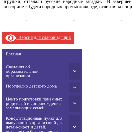
игрушки, отгадали русские народные загадки. В завершен
викторине «Чудеса народных промыслов», где, ответив на воп
Версия для слабовидящих
Главная
Сведения об
образовательной
организации
Портфолио детского дома
Центр подготовки приемных
родителей и сопровождения
замещающих семей
Консультационный пункт для
выпускников организаций для
детей-сирот и детей,
оставшихся без попечения