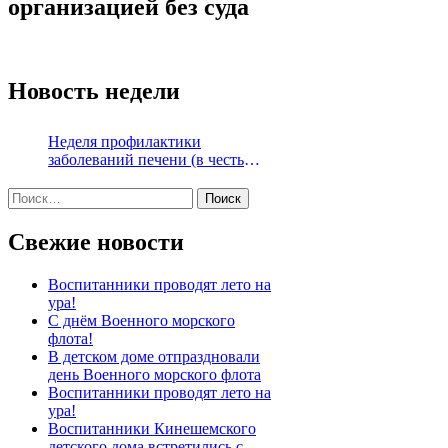
организацией без суда
Новость недели
Неделя профилактики
заболеваний печени (в честь
Международного дня борьбы с
Найти:
гепатитом 28 июля)
Свежие новости
Воспитанники проводят лето на
ура!
С днём Военного морского
флота!
В детском доме отпраздновали
день Военного морского флота
Воспитанники проводят лето на
ура!
Воспитанники Кинешемского
детского дома встретились с