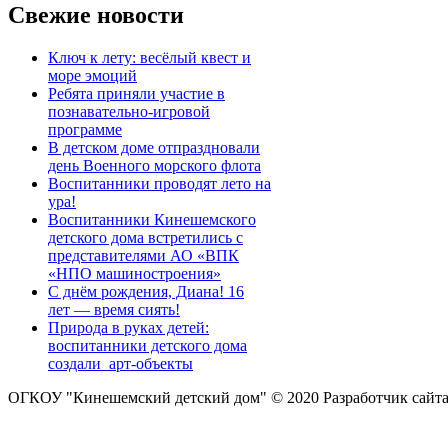
Свежие новости
Ключ к лету: весёлый квест и
море эмоций
Ребята приняли участие в
познавательно-игровой
программе
В детском доме отпраздновали
день Военного морского флота
Воспитанники проводят лето на
ура!
Воспитанники Кинешемского
детского дома встретились с
представителями АО «ВПК
«НПО машиностроения»
С днём рождения, Диана! 16
лет — время сиять!
Природа в руках детей:
воспитанники детского дома
создали арт-объекты
ОГКОУ "Кинешемский детский дом" © 2020
Разработчик сайт