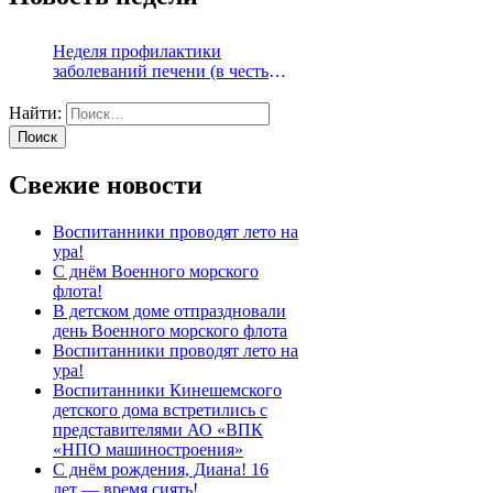
Неделя профилактики
заболеваний печени (в честь
Международного дня борьбы с
гепатитом 28 июля)
Найти:
Свежие новости
Воспитанники проводят лето на
ура!
С днём Военного морского
флота!
В детском доме отпраздновали
день Военного морского флота
Воспитанники проводят лето на
ура!
Воспитанники Кинешемского
детского дома встретились с
представителями АО «ВПК
«НПО машиностроения»
С днём рождения, Диана! 16
лет — время сиять!